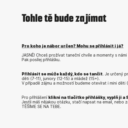
Tohle tě bude zajímat
Pro koho je nábor určen? Mohu se přihlásit i já?
JASNĚ! Chceš prožívat taneční chvíle a momenty s námi 
Pak posílej přihlášku.
Přihlásit se může každý, kdo se tančit
. Je určený p
děti (7-11), juniory (12-15) a mládež (15+).
V případě zájmu a možností budeme otevírat i mini děti (
Pro přihlášení
klikni na tlačítko přihlášky, vyplň ji a
Jestli máš nějakou otázku, stačí napsat na email, nebo za
TĚŠÍME SE NA TEBE.