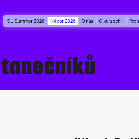
SU Summer 2026
Nábor 2026
O nás
O kurzech
Pron
 tanečníků