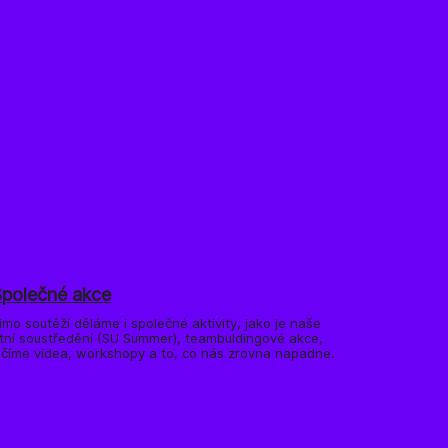
Společné akce
imo soutěží děláme i společné aktivity, jako je naše
etní soustředění (SU Summer), teambuldingové akce,
očíme videa, workshopy a to, co nás zrovna napadne.