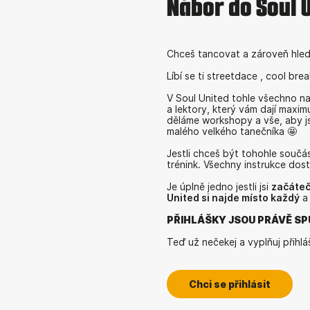
Nábor do Soul U
Chceš tancovat a zároveň hled
Líbí se ti streetdace , cool b
V Soul United tohle všechno na
a lektory, který vám dají maxi
děláme workshopy a vše, aby js
malého velkého tanečníka 🤩
Jestli chceš být tohohle součást
trénink. Všechny instrukce dos
Je úplně jedno jestli jsi
začáteč
United si najde místo každý
a 
PŘIHLÁŠKY JSOU PRÁVĚ S
Teď už nečekej a vyplňuj přihlá
Chci se přihlásit