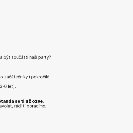
a být součástí naší party?
ro začátečníky i pokročilé
3-6 let).
 Standa se ti už ozve
.
volat, rádi ti poradíme.