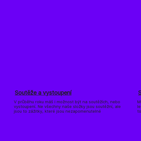
Soutěže a vystoupení
V průběhu roku máš i možnost být na soutěžích, nebo
M
vystoupení. Ne všechny naše složky jsou soutěžní, ale
l
jsou to zážitky, které jsou nezapomenutelné
t