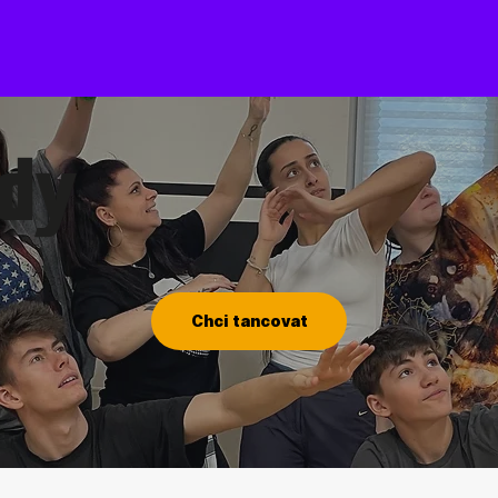
ady
Chci tancovat