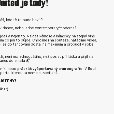
nited je tady!
áš, kde tě to bude bavit?
reak dance, nebo ladné contemporary/moderna?
jdeš a nejen to. Najdeš kámoše a kámošky na stejný vlně
mum co jen to půjde. Chodíme i na soutěže, natáčíme videa,
i se do tancování dostal na maximum a probudil v sobě
í, není nic jednoduššího, než poslat přihlášku a přijít na
taneš do emailu 📬
ník
, nebo
práskáš vyšperkovaný choreografie
. V
Soul
parta, kterou tu máme si zamiluješ.
PUŠTĚNY!
šku :)