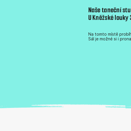
Naše taneční st
U Kněžské louky 
Na tomto místě probíh
Sál je možné si i pron