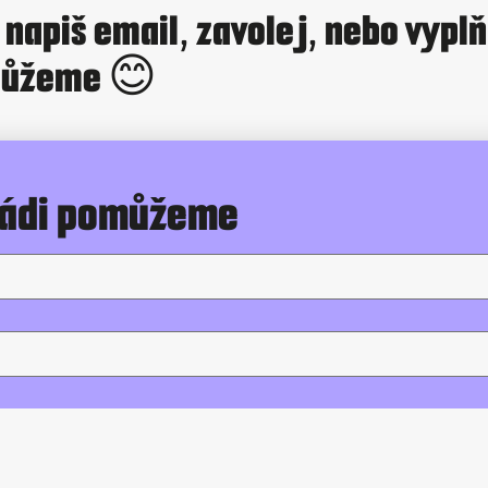
napiš email, zavolej, nebo vypl
omůžeme 😊
Rádi pomůžeme