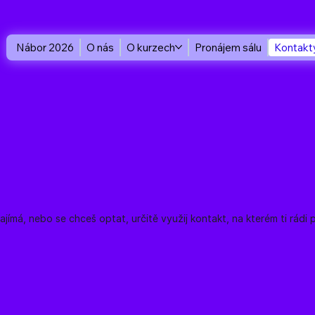
Nábor 2026
O nás
O kurzech
Pronájem sálu
Kontakt
ajímá, nebo se chceš optat, určitě využij kontakt, na kterém ti rá