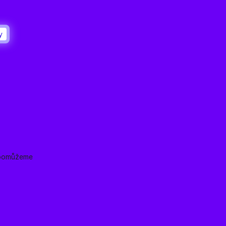
y
di pomůžeme